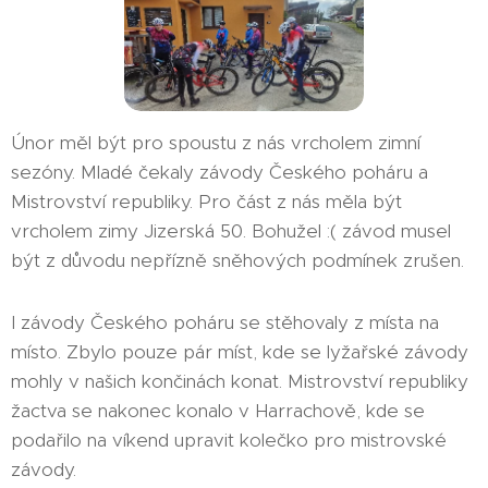
Únor měl být pro spoustu z nás vrcholem zimní
sezóny. Mladé čekaly závody Českého poháru a
Mistrovství republiky. Pro část z nás měla být
vrcholem zimy Jizerská 50. Bohužel :( závod musel
být z důvodu nepřízně sněhových podmínek zrušen.
I závody Českého poháru se stěhovaly z místa na
místo. Zbylo pouze pár míst, kde se lyžařské závody
mohly v našich končinách konat. Mistrovství republiky
žactva se nakonec konalo v Harrachově, kde se
podařilo na víkend upravit kolečko pro mistrovské
závody.