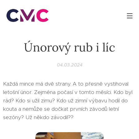
Únorový rub i líc
04.03.2024
Každá mince má dvě strany. A to přesně vystihoval
letošní únor. Zejména počasí v tomto měsíci. Kdo byl
rád? Kdo si užil zimu? Kdo už zimní výbavu hodil do
kouta a nemůže se dočkat prvních závodů letní
sezóny? Už někdo závodil??