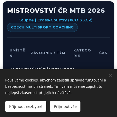
MISTROVSTVÍ ČR MTB 2026
Stupně | Cross-Country (XCO & XCR)
CZECH MULTISPORT COACHING
UMÍSTĚ
KATEGO
ZÁVODNÍK / TÝM
ČAS
NÍ
RIE
INDIVIDUÁLNÍ ZÁVODY (XCO)
Používáme cookies, abychom zajistili správné fungování a
1:01
1.
Ondřej Plic
★
bezpečnost našich stránek. Tím vám můžeme zajistit tu
Junioři
MÍST
:41,
MISTR ČR
O
nejlepší zkušenost při jejich návštěvě.
0
Přijmout nezbytné
2.
Přijmout vše
Marianna Erbenová
43:3
Kadetky
MÍST
VICEMISTRYNĚ ČR
6,8
O